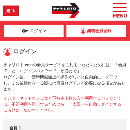
ログイン
無料会員登録
ログイン
チャリロト.comの会員サービスをご利用いただくためには、「会員
ID」と「ログインパスワード」が必要です。
ログイン後、一定時間画面上の操作がないと自動的にログアウト
し、その後操作をする際には再度ログインが必要になる場合があり
ます。
インターネットカフェなど不特定多数の方が利用するパソコンで
は、不正利用を防止するためにも、「次回から自動ログインする」
は有効にしないでください。
会員ID