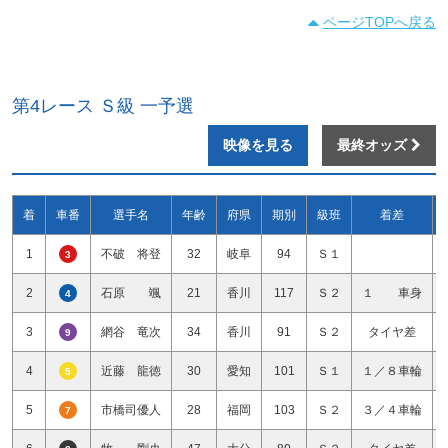
ページTOPへ戻る
第4レース Ｓ級 一予選
映像を見る
最終オッズ
着
車番
選手名
年齢
府県
期別
級班
着差
1
不破 将登
32
岐阜
94
Ｓ１
3
2
石原 颯
21
香川
117
Ｓ２
１ 車身
4
3
網谷 竜次
34
香川
91
Ｓ２
タイヤ差
9
4
近藤 龍徳
30
愛知
101
Ｓ１
１／８車輪
5
5
市橋司優人
28
福岡
103
Ｓ２
３／４車輪
7