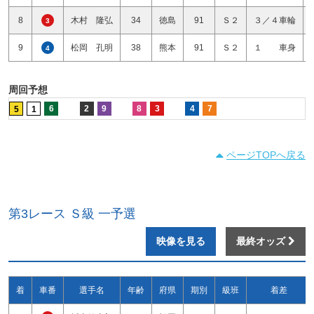
8
木村 隆弘
34
徳島
91
Ｓ２
３／４車輪
3
9
松岡 孔明
38
熊本
91
Ｓ２
１ 車身
4
周回予想
6
2
9
8
3
4
7
5
1
ページTOPへ戻る
第3レース Ｓ級 一予選
映像を見る
最終オッズ
着
車番
選手名
年齢
府県
期別
級班
着差