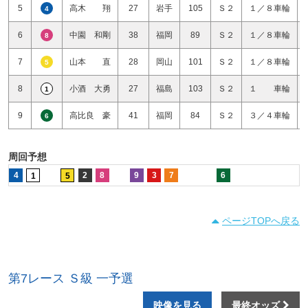
5
高木 翔
27
岩手
105
Ｓ２
１／８車輪
4
6
中園 和剛
38
福岡
89
Ｓ２
１／８車輪
8
7
山本 直
28
岡山
101
Ｓ２
１／８車輪
5
8
小酒 大勇
27
福島
103
Ｓ２
１ 車輪
1
9
高比良 豪
41
福岡
84
Ｓ２
３／４車輪
6
周回予想
4
2
8
9
3
7
6
1
5
ページTOPへ戻る
第7レース Ｓ級 一予選
映像を見る
最終オッズ