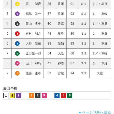
2
原 誠宏
35
香川
91
Ｓ１
３／４車身
5
3
福島 栄一
37
香川
93
Ｓ２
１ 車輪
9
4
新山 将史
30
青森
98
Ｓ２
３／４車身
2
5
吉村 和之
43
岐阜
80
Ｓ１
２ 車身
3
6
大谷 靖茂
38
愛知
93
Ｓ２
１ 車身
4
7
金田健一郎
54
大阪
60
Ｓ２
１／４車輪
6
8
山田 和巧
42
神奈
87
Ｓ２
６ 車身
8
9
佐藤 雅春
33
宮城
94
Ｓ２
大差
7
周回予想
9
7
2
8
4
3
6
1
5
ページTOPへ戻る