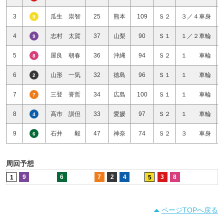
3
瓜生 崇智
25
熊本
109
Ｓ２
３／４車身
5
4
志村 太賀
37
山梨
90
Ｓ１
１／２車輪
9
5
屋良 朝春
36
沖縄
94
Ｓ２
１ 車輪
8
6
山形 一気
32
徳島
96
Ｓ１
１ 車輪
2
7
三登 誉哲
34
広島
100
Ｓ１
１ 車輪
7
8
高市 訓但
33
愛媛
97
Ｓ２
１ 車輪
4
9
石井 毅
47
神奈
74
Ｓ２
３ 車身
6
周回予想
9
6
7
2
4
3
8
1
5
ページTOPへ戻る