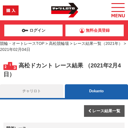
ログイン
無料会員登録
競輪・オートレースTOP
>
高松競輪場
>
レース結果一覧（2021年）
>
2021年02月04日
高松ドカント レース結果 （2021年2月4
日）
チャリロト
Dokanto
レース結果一覧