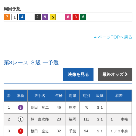
周回予想
7
4
2
9
8
3
6
1
5
ページTOPへ戻る
第8レース Ｓ級 一予選
映像を見る
最終オッズ
着
車番
選手名
年齢
府県
期別
級班
着差
1
島田 竜二
46
熊本
76
Ｓ１
9
2
林 慶次郎
23
福岡
111
Ｓ１
１ 車輪
1
3
根田 空史
32
千葉
94
Ｓ１
１／２車身
3