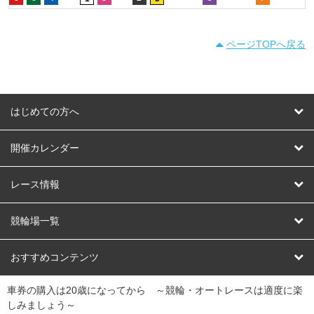
ページTOPへ戻る
はじめての方へ
はじめての方へ
開催カレンダー
競輪
レース情報
オートレース
レース予想
競輪場一覧
競輪くじ
レース結果
北日本
函館競輪場
青森競輪場
いわき平競輪場
おすすめコンテンツ
車券の購入は20歳になってから ～競輪・オートレースは適度に楽
Dokanto!
キャリーオーバー一覧
関
競輪選手情報
弥彦競輪場
前橋競輪場
取手競輪場
宇都宮競輪場
しみましょう～
東