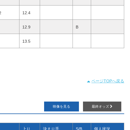
２
12.4
12.9
B
13.5
ページTOPへ戻る
映像を見る
最終オッズ
上り
決まり手
S/B
個人状況