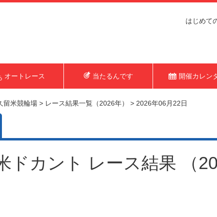
はじめて
オートレース
当たるんです
開催カレン
久留米競輪場
>
レース結果一覧（2026年）
>
2026年06月22日
ドカント レース結果 （20