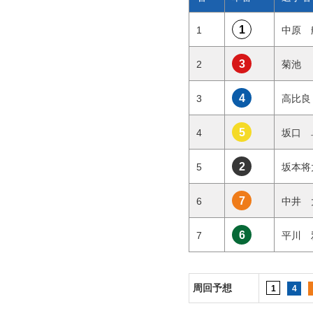
1
1
中原 
3
2
菊池
4
3
高比良
5
4
坂口 
2
5
坂本将
7
6
中井 
6
7
平川 
周回予想
1
4