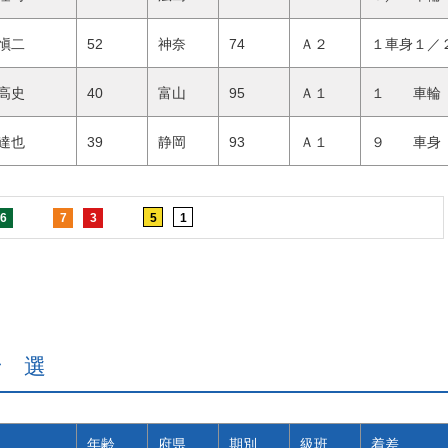
愼二
52
神奈
74
Ａ２
１車身１／
高史
40
富山
95
Ａ１
１ 車輪
達也
39
静岡
93
Ａ１
９ 車身
6
7
3
5
1
予 選
年齢
府県
期別
級班
着差