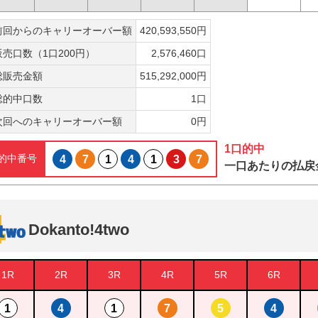
前回からのキャリーオーバー額
420,593,550円
販売口数（1口200円）
2,576,460口
総販売金額
515,292,000円
総的中口数
1口
次回へのキャリーオーバー額
0円
1口的中
的中番号
4
7
1
4
1
3
7
一口あたりの払戻金：
Dokanto!4two
1R
2R
3R
4R
5R
6R
1
4
1
7
5
4