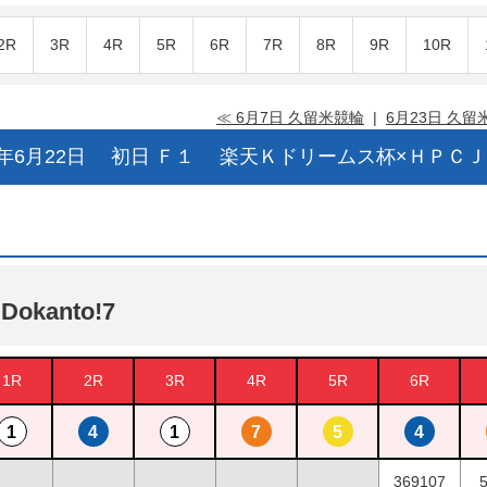
2R
3R
4R
5R
6R
7R
8R
9R
10R
≪ 6月7日 久留米競輪
|
6月23日 久留
6年6月22日 初日 Ｆ１ 楽天Ｋドリームス杯×ＨＰ
Dokanto!7
1R
2R
3R
4R
5R
6R
1
4
1
7
5
4
369107