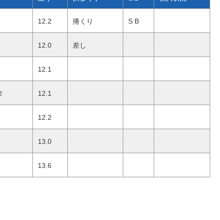
12.2
捲くり
S B
12.0
差し
12.1
２
12.1
12.2
13.0
13.6