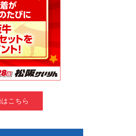
録はこちら