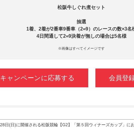
松阪牛しぐれ煮セット
抽選
1着、2着が2番車9番車（2=9）のレースの数×3名
4日間通して2=9決着が無しの場合は5名様
※画像はすべてイメージです
キャンペーンに応募する
会員登
)～3月28日(日)に開催される松阪競輪【G2】「第５回ウィナーズカップ」