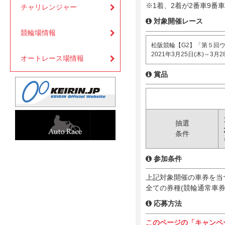
※1着、2着が2番車9番
チャリレンジャー
対象開催レース
競輪場情報
松阪競輪【G2】「第５回
2021年3月25日(木)～3月2
オートレース場情報
賞品
抽選
条件
参加条件
上記対象開催の車券を当
全ての券種(競輪通常車
応募方法
このページの「キャンペ