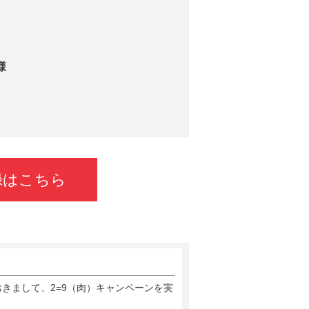
様
録はこちら
におきまして、2=9（肉）キャンペーンを実