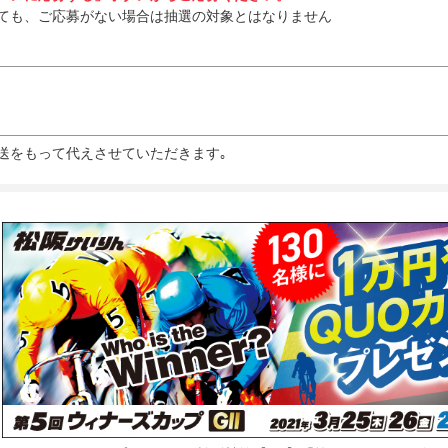
ても、ご応募がない場合は抽選の対象とはなりません
送をもって代えさせていただきます｡