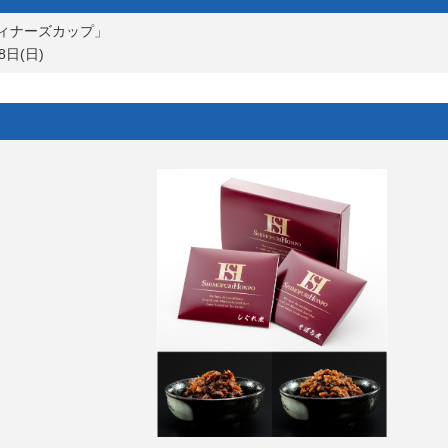
ィナーズカップ」
8日(日)