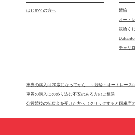
はじめての方へ
競輪
オート
競輪く
Dokanto
チャリ
車券の購入は20歳になってから ～競輪・オートレー
車券の購入にのめり込む不安のある方のご相談
公営競技の払戻金を受けた方へ（クリックすると国税庁