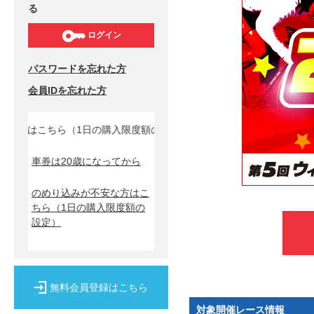
る
ログイン
パスワードを忘れた方
会員IDを忘れた方
はこちら（1日の購入限度額の設定）↓
車券は20歳になってから
のめり込みが不安な方はこ
ちら
（1日の購入限度額の
設定）
無料会員登録はこちら
対象開催レース情報