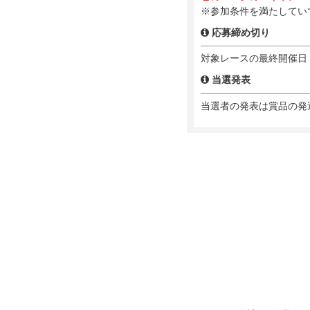
※参加条件を満たしてい
応募締め切り
対象レースの最終開催日
当選発表
当選者の発表は賞品の発