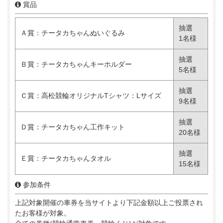
賞品
抽選
Ａ賞：チータカちゃんぬいぐるみ
1名様
抽選
Ｂ賞：チータカちゃんキーホルダー
5名様
抽選
Ｃ賞：高松競輪オリジナルTシャツ：Lサイズ
9名様
抽選
Ｄ賞：チータカちゃん工作キット
20名様
抽選
Ｅ賞：チータカちゃんタオル
15名様
参加条件
上記対象開催の車券を当サイトより下記金額以上ご投票され
たお客様が対象。