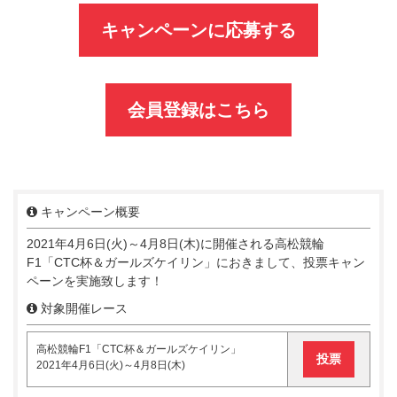
キャンペーンに応募する
会員登録はこちら
キャンペーン概要
2021年4月6日(火)～4月8日(木)に開催される高松競輪
F1「CTC杯＆ガールズケイリン」におきまして、投票キャン
ペーンを実施致します！
対象開催レース
高松競輪F1「CTC杯＆ガールズケイリン」
投票
2021年4月6日(火)～4月8日(木)