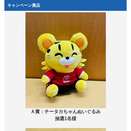
キャンペーン賞品
Ａ賞：チータカちゃんぬいぐるみ
抽選1名様