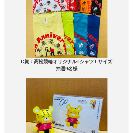
C賞：高松競輪オリジナルTシャツ Lサイズ
抽選9名様