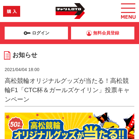
ログイン
無料会員登録
お知らせ
2021/04/04 18:00
高松競輪オリジナルグッズが当たる！高松競
輪F1「CTC杯＆ガールズケイリン」投票キャ
ンペーン