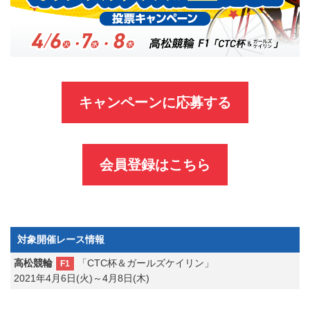
キャンペーンに応募する
会員登録はこちら
対象開催レース情報
高松競輪
「CTC杯＆ガールズケイリン」
F1
2021年4月6日(火)～4月8日(木)