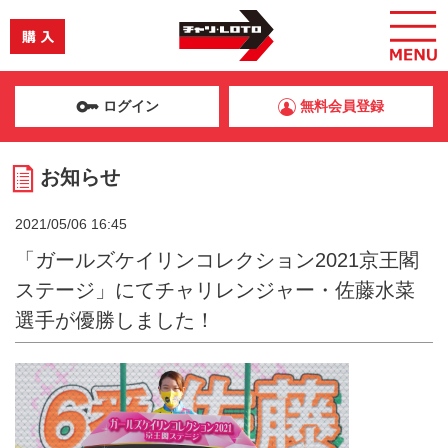
ログイン
無料会員登録
お知らせ
2021/05/06 16:45
「ガールズケイリンコレクション2021京王閣
ステージ」にてチャリレンジャー・佐藤水菜
選手が優勝しました！