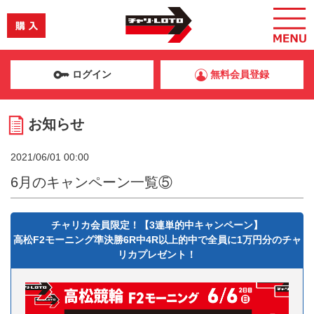
ログイン
無料会員登録
お知らせ
2021/06/01 00:00
6月のキャンペーン一覧⑤
チャリカ会員限定！【3連単的中キャンペーン】
高松F2モーニング準決勝6R中4R以上的中で全員に1万円分のチャ
リカプレゼント！