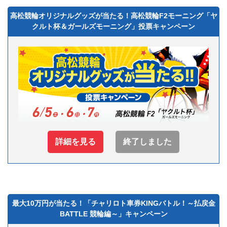
高松競輪オリジナルグッズが当たる！高松競輪F2モーニング「ヤ
クルト杯＆ガールズモーニング」投票キャンペーン
詳細を見る
終了しました
最大10万円が当たる！「チャリロト車券KINGバトル！～払戻金
BATTLE 競輪編～」キャンペーン