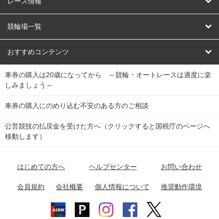
競輪
レース情報
オートレース
レース予想
競輪場一覧
競輪くじ
レース結果
北日本
函館競輪場
青森競輪場
いわき平競輪場
おすすめコンテンツ
車券の購入は20歳になってから ～競輪・オートレースは適度に楽
Dokanto!
キャリーオーバー一覧
関
競輪選手情報
弥彦競輪場
前橋競輪場
取手競輪場
宇都宮競輪場
しみましょう～
東
大宮競輪場
西武園競輪場
京王閣競輪場
立川競輪場
チャリロトプラザ
Perfecta Navi
車券の購入にのめり込む不安のある方のご相談
南
松戸競輪場
千葉競輪場
川崎競輪場
平塚競輪場
公営競技の払戻金を受けた方へ（クリックすると国税庁のページへ
netkeirin
関
移動します）
小田原競輪場
伊東競輪場
静岡競輪場
東
ケイリンガル
中
名古屋競輪場
岐阜競輪場
大垣競輪場
豊橋競輪場
はじめての方へ
ヘルプセンター
お問い合わせ
部
チャリレンジャー
富山競輪場
松阪競輪場
四日市競輪場
会員規約
会社概要
個人情報について
推奨動作環境
競輪場情報
近
福井競輪場
奈良競輪場
向日町競輪場
和歌山競輪場
畿