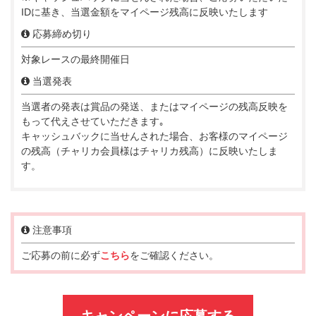
IDに基き、当選金額をマイページ残高に反映いたします
応募締め切り
対象レースの最終開催日
当選発表
当選者の発表は賞品の発送、またはマイページの残高反映を
もって代えさせていただきます｡
キャッシュバックに当せんされた場合、お客様のマイページ
の残高（チャリカ会員様はチャリカ残高）に反映いたしま
す。
注意事項
ご応募の前に必ず
こちら
をご確認ください。
キャンペーンに応募する