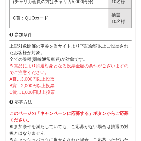
(チャリカ会員の方はチャリカ5,000円分)
10名様
抽選
C賞：QUOカード
10名様
参加条件
上記対象開催の車券を当サイトより下記金額以上ご投票され
たお客様が対象。
全ての券種(競輪通常車券)が対象です。
※賞品により抽選対象となる投票金額の条件がございますの
でご注意ください。
A賞…3,000円以上投票
B賞…2,000円以上投票
C賞…1,000円以上投票
応募方法
このページの「キャンペーンに応募する」ボタンからご応募
ください。
※参加条件を満たしていても、ご応募がない場合は抽選の対
象とはなりません
※キャッシュバックに当せんされた場合、ご応募いただいた