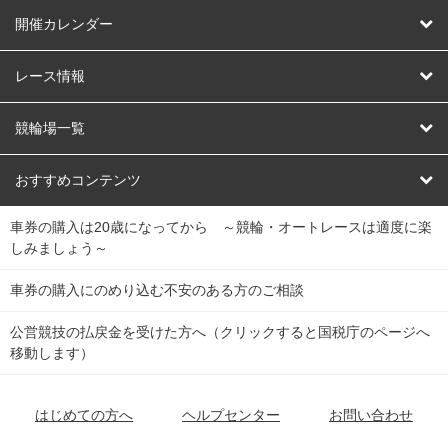
はじめての方へ
開催カレンダー
競輪
レース情報
オートレース
レース予想
競輪場一覧
競輪くじ
レース結果
北日本
函館競輪場
青森競輪場
いわき平競輪場
おすすめコンテンツ
車券の購入は20歳になってから ～競輪・オートレースは適度に楽
Dokanto!
キャリーオーバー一覧
関
競輪選手情報
弥彦競輪場
前橋競輪場
取手競輪場
宇都宮競輪場
しみましょう～
東
大宮競輪場
西武園競輪場
京王閣競輪場
立川競輪場
チャリロトプラザ
Perfecta Navi
車券の購入にのめり込む不安のある方のご相談
南
松戸競輪場
千葉競輪場
川崎競輪場
平塚競輪場
公営競技の払戻金を受けた方へ（クリックすると国税庁のページへ
netkeirin
関
移動します）
小田原競輪場
伊東競輪場
静岡競輪場
東
ケイリンガル
中
名古屋競輪場
岐阜競輪場
大垣競輪場
豊橋競輪場
はじめての方へ
ヘルプセンター
お問い合わせ
部
チャリレンジャー