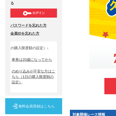
る
ログイン
パスワードを忘れた方
会員IDを忘れた方
日の購入限度額の設定）↓
車券は20歳になってから
のめり込みが不安な方はこ
ちら
（1日の購入限度額の
設定）
無料会員登録はこちら
対象開催レース情報