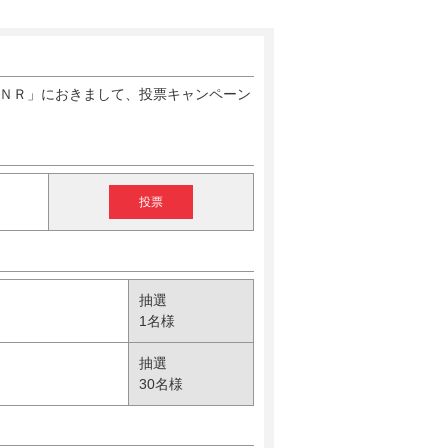
ークＮＲ」におきまして、投票キャンペーン
投票
抽選
1名様
抽選
30名様