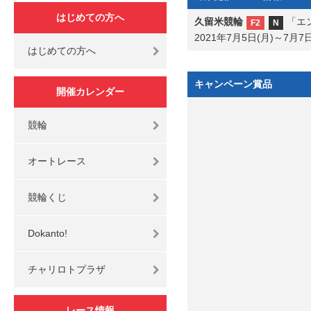
はじめての方へ
久留米競輪
「エ
F2
N
2021年7月5日(月)～7月7日
はじめての方へ
キャンペーン賞品
開催カレンダー
競輪
オートレース
競輪くじ
Dokanto!
チャリロトプラザ
レース情報