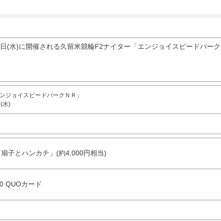
～7月7日(水)に開催される久留米競輪F2ナイター「エンジョイスピードパ
エンジョイスピードパークＮＲ」
(水)
子とハンカチ」(約4,000円相当)
0 QUOカード