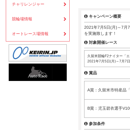
チャリレンジャー
キャンペーン概要
競輪場情報
2021年7月5日(月)
を実施致します！
オートレース場情報
対象開催レース
久留米競輪F2ナイター「
2021年7月5日(月)～7月7日
賞品
A賞：久留米市特産品「扇
B賞：児玉碧衣選手V10
参加条件