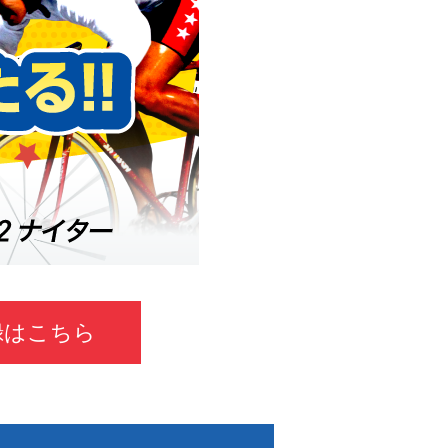
録はこちら