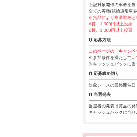
上記対象開催の車券を当
全ての券種(競輪通常車券
※賞品により抽選対象と
A賞…1,000円以上投票
B賞…1,000円以上投票
応募方法
このページの「キャンペ
※参加条件を満たしてい
※キャッシュバックに当
応募締め切り
対象レースの最終開催日
当選発表
当選者の発表は賞品の発
キャッシュバックに当せ