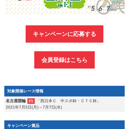
キャンペーンに応募する
会員登録はこちら
対象開催レース情報
名古屋競輪
「西日本Ｃ 中スポ杯・ＣＴＣ杯」
F1
2021年7月5日(月)～7月7日(水)
キャンペーン賞品