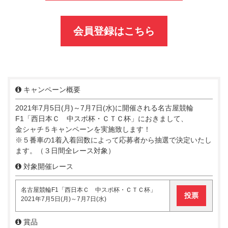
会員登録はこちら
キャンペーン概要
2021年7月5日(月)～7月7日(水)に開催される名古屋競輪
F1「西日本Ｃ 中スポ杯・ＣＴＣ杯」におきまして、
金シャチ５キャンペーンを実施致します！
※５番車の1着入着回数によって応募者から抽選で決定いたし
ます。（３日間全レース対象）
対象開催レース
名古屋競輪F1「西日本Ｃ 中スポ杯・ＣＴＣ杯」
投票
2021年7月5日(月)～7月7日(水)
賞品