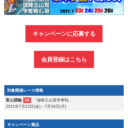
キャンペーンに応募する
会員登録はこちら
対象開催レース情報
富山競輪
「瑞峰立山賞争奪戦」
G3
2021年7月23日(金)～7月26日(月)
キャンペーン賞品