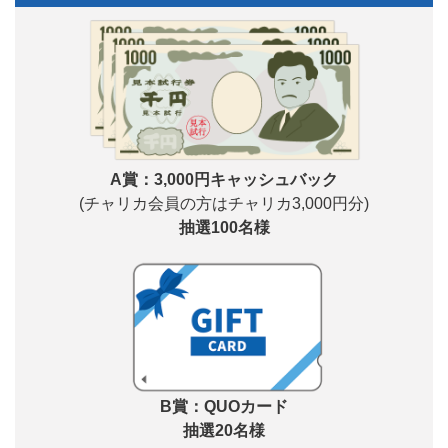
A賞：3,000円キャッシュバック
(チャリカ会員の方はチャリカ3,000円分)
抽選100名様
B賞：QUOカード
抽選20名様