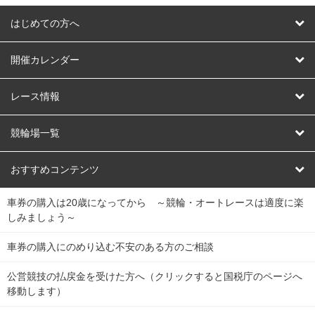
はじめての方へ
はじめての方へ
開催カレンダー
競輪
レース情報
オートレース
レース予想
競輪場一覧
競輪くじ
レース結果
北日本
函館競輪場
青森競輪場
いわき平競輪場
おすすめコンテンツ
車券の購入は20歳になってから ～競輪・オートレースは適度に楽
Dokanto!
キャリーオーバー一覧
関
競輪選手情報
弥彦競輪場
前橋競輪場
取手競輪場
宇都宮競輪場
しみましょう～
東
大宮競輪場
西武園競輪場
京王閣競輪場
立川競輪場
チャリロトプラザ
Perfecta Navi
車券の購入にのめり込む不安のある方のご相談
南
松戸競輪場
千葉競輪場
川崎競輪場
平塚競輪場
公営競技の払戻金を受けた方へ（クリックすると国税庁のページへ
netkeirin
関
移動します）
小田原競輪場
伊東競輪場
静岡競輪場
東
ケイリンガル