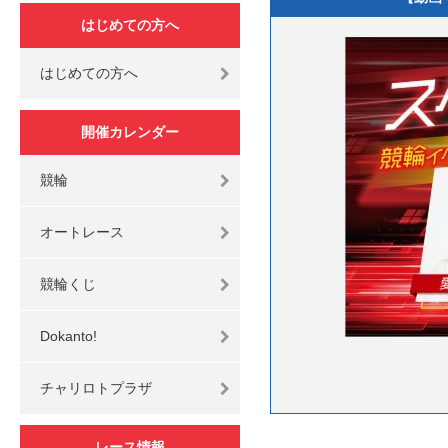
はじめての方へ
はじめての方へ
開催カレンダー
競輪
オートレース
競輪くじ
Dokanto!
チャリロトプラザ
レース情報