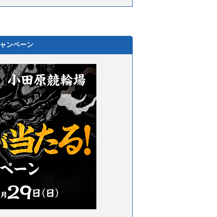
キャンペーン