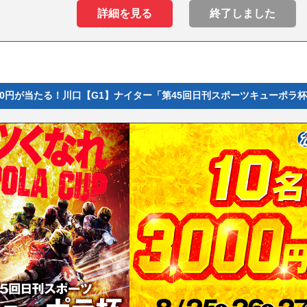
詳細を見る
終了しました
000円が当たる！川口【G1】ナイター「第45回日刊スポーツキューポラ