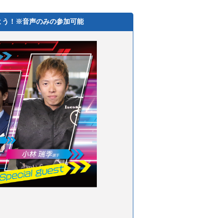
よう！※音声のみの参加可能