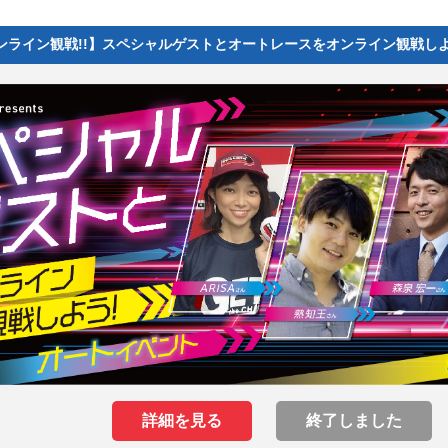
ンライン観戦!!】スペシャルゲストとオートレースをオンライン観戦し
詳細を見る
終了しました