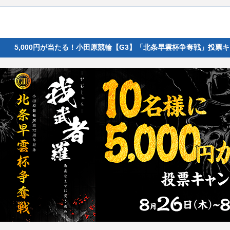
5,000円が当たる！小田原競輪【G3】「北条早雲杯争奪戦」投票