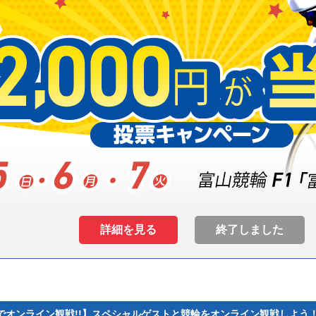
詳細を見る
終了しました
でオンライン観戦!!】スペシャルゲストと競輪をオンライン観戦しよう