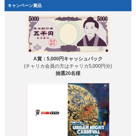
キャンペーン賞品
A賞：5,000円キャッシュバック
(チャリカ会員の方はチャリカ5,000円分)
抽選20名様