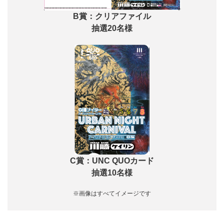
B賞：クリアファイル
抽選20名様
C賞：UNC QUOカード
抽選10名様
※画像はすべてイメージです