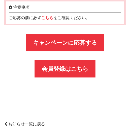
注意事項
ご応募の前に必ず
こちら
をご確認ください。
キャンペーンに応募する
会員登録はこちら
お知らせ一覧に戻る