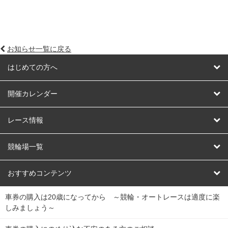
お知らせ一覧に戻る
はじめての方へ
はじめての方へ
開催カレンダー
競輪
レース情報
オートレース
レース予想
競輪場一覧
競輪くじ
レース結果
北日本
函館競輪場
青森競輪場
いわき平競輪場
おすすめコンテンツ
車券の購入は20歳になってから ～競輪・オートレースは適度に楽
Dokanto!
キャリーオーバー一覧
関
競輪選手情報
弥彦競輪場
前橋競輪場
取手競輪場
宇都宮競輪場
しみましょう～
東
大宮競輪場
西武園競輪場
京王閣競輪場
立川競輪場
チャリロトプラザ
Perfecta Navi