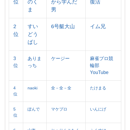
位
のく
から学んだ
復活
ま
男
2
すい
6号艇大山
イム兄
位
どう
ばし
3
ありま
ケージー
麻雀プロ競
位
っち
輪部
YouTube
4
naoki
全－全－全
たけまる
位
5
ぽんで
マケプロ
いんにげ
位