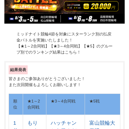
ミッドナイト競輪4節を対象にスターランク別の払戻
金バトルを実施いたしました！
【★1～2合同戦】【★3～4合同戦】【★5】のグルー
プ別でのランキング結果はこちら！
結果発表
皆さまのご参加ありがとうございました！
また次回開催もよろしくお願いします！
順
★1～2
★3～4合同戦
★5戦
位
合同戦
1
もり
ハッチャン
富山競輪大