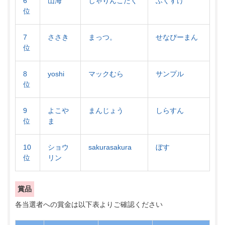
6
山海
じゃりんこたく
ふくすけ
位
7
ささき
まっつ。
せなぴーまん
位
8
yoshi
マックむら
サンプル
位
9
よこや
まんじょう
しらすん
位
ま
10
ショウ
sakurasakura
ぼす
位
リン
賞品
各当選者への賞金は以下表よりご確認ください