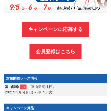
キャンペーンに応募する
会員登録はこちら
対象開催レース情報
富山競輪
「富山新聞社杯」
F1
2021年9月5日(日)～9月7日(火)
キャンペーン賞品