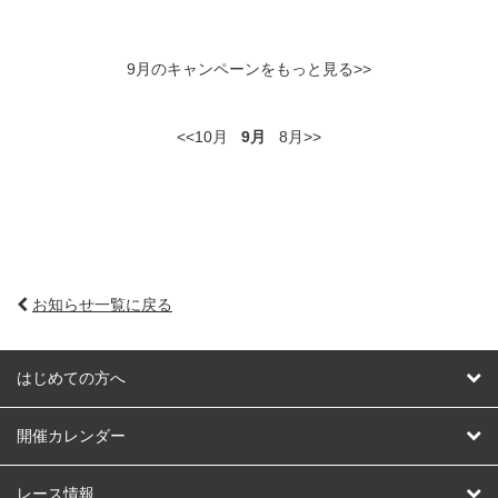
9月のキャンペーンをもっと見る>>
<<10月
9月
8月>>
お知らせ一覧に戻る
はじめての方へ
はじめての方へ
開催カレンダー
競輪
レース情報