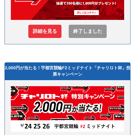
詳細を見る
終了しました
2,000円が当たる！宇都宮競輪F2ミッドナイト「チャリロト杯」投
票キャンペーン