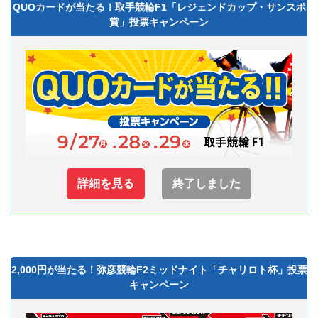
QUOカードが当たる！取手競輪F1「レジェンドカップ・サンスポ
賞」投票キャンペーン
詳細を見る
終了しました
2,000円が当たる！弥彦競輪F2ミッドナイト「チャリロト杯」投票
キャンペーン