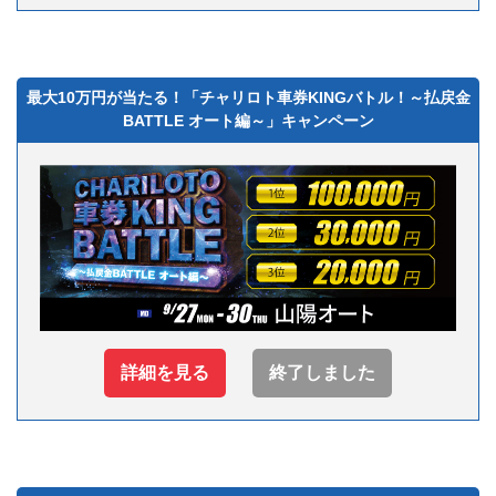
最大10万円が当たる！「チャリロト車券KINGバトル！～払戻金
BATTLE オート編～」キャンペーン
詳細を見る
終了しました