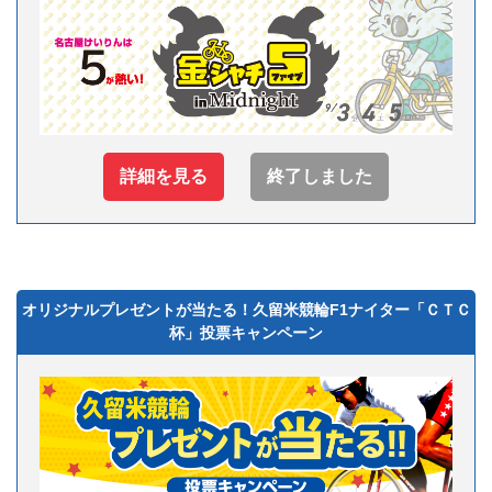
詳細を見る
終了しました
オリジナルプレゼントが当たる！久留米競輪F1ナイター「ＣＴＣ
杯」投票キャンペーン