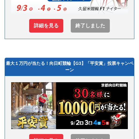
詳細を見る
終了しました
最大１万円が当たる！向日町競輪【G3】「平安賞」投票キャンペ
ーン