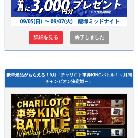
詳細を見る
終了しました
豪華景品がもらえる！9月「チャリロト車券KINGバトル！～月間
チャンピオン決定戦～」