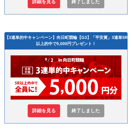
詳細を見る
終了しました
【3連単的中キャンペーン】向日町競輪【G3】「平安賞」3連単5R
以上的中で5,000円プレゼント！
詳細を見る
終了しました