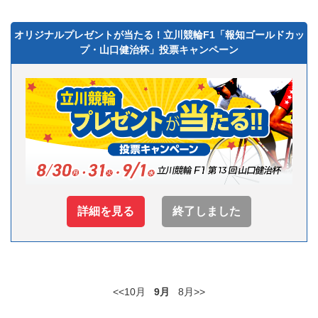
オリジナルプレゼントが当たる！立川競輪F1「報知ゴールドカッ
プ・山口健治杯」投票キャンペーン
詳細を見る
終了しました
<<10月
9月
8月>>