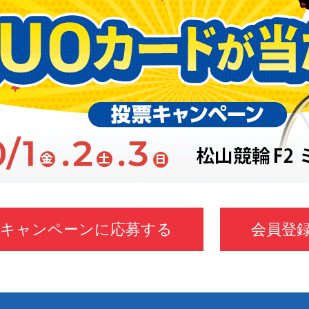
キャンペーンに応募する
会員登