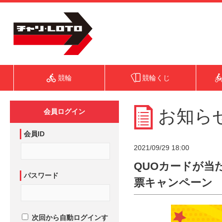
競輪
競輪くじ
お知ら
会員ログイン
会員ID
2021/09/29 18:00
QUOカードが当
パスワード
票キャンペーン
次回から自動ログインす