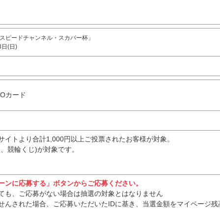
「スピードチャンネル・スカパー杯」
3日(日)
Oカード
イトより合計1,000円以上ご投票されたお客様が対象。
券、競輪くじ)が対象です。
ーンに応募する」ボタンからご応募ください。
ても、ご応募がない場合は抽選の対象とはなりません
せんされた場合、ご応募いただいたIDに基き、当選金額をマイページ残