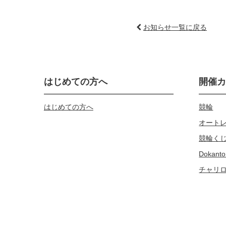
お知らせ一覧に戻る
はじめての方へ
開催
はじめての方へ
競輪
オート
競輪く
Dokanto
チャリ