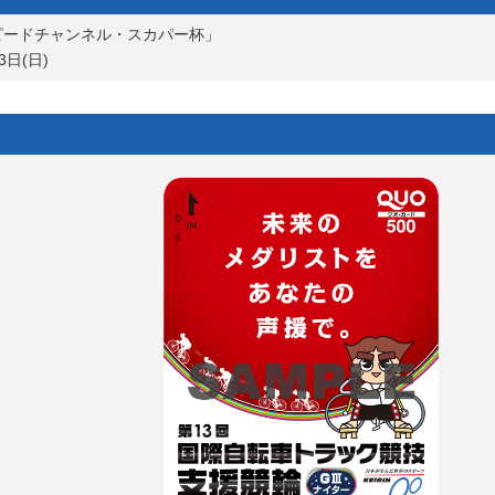
ードチャンネル・スカパー杯」
3日(日)