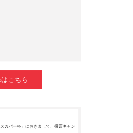
録はこちら
ネル・スカパー杯」におきまして、投票キャン