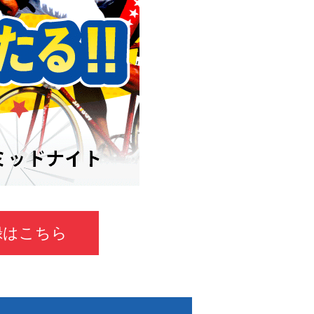
録はこちら