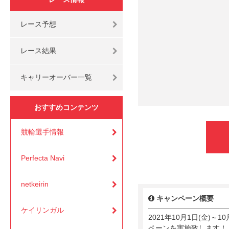
レース予想
レース結果
キャリーオーバー一覧
おすすめコンテンツ
競輪選手情報
Perfecta Navi
netkeirin
キャンペーン概要
ケイリンガル
2021年10月1日(金
ペーンを実施致します！