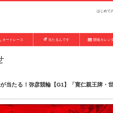
はじめて
オートレース
当たるんです
開催カレン
せ
000円が当たる！弥彦競輪【G1】「寛仁親王牌