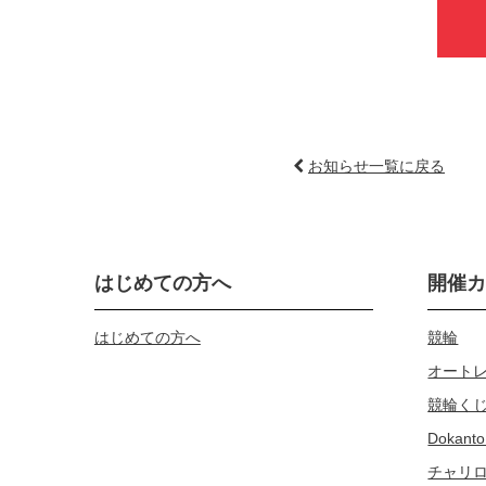
お知らせ一覧に戻る
はじめての方へ
開催
はじめての方へ
競輪
オート
競輪く
Dokanto
チャリ