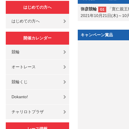
はじめての方へ
弥彦競輪
「寛仁親王
G1
2021年10月21日(木)～10
はじめての方へ
キャンペーン賞品
開催カレンダー
競輪
オートレース
競輪くじ
Dokanto!
チャリロトプラザ
レース情報