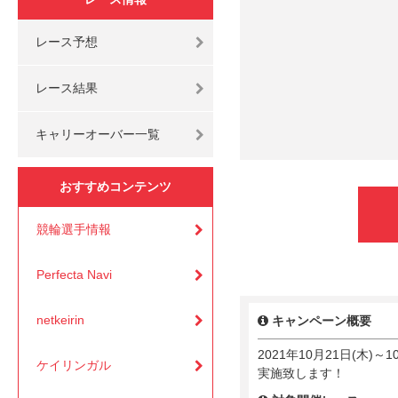
レース予想
レース結果
キャリーオーバー一覧
おすすめコンテンツ
競輪選手情報
Perfecta Navi
netkeirin
キャンペーン概要
2021年10月21日(
ケイリンガル
実施致します！