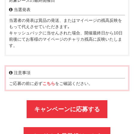
対象レースの最終開催日
当選発表
当選者の発表は賞品の発送、またはマイページの残高反映を
もって代えさせていただきます｡
キャッシュバックに当せんされた場合、開催最終日から10日
前後にてお客様のマイページのチャリカ残高に反映いたしま
す。
注意事項
ご応募の前に必ず
こちら
をご確認ください。
キャンペーンに応募する