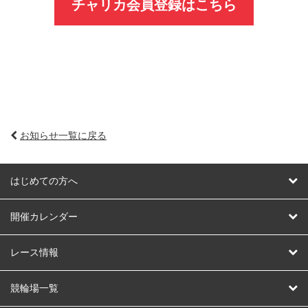
チャリカ会員登録はこちら
お知らせ一覧に戻る
はじめての方へ
はじめての方へ
開催カレンダー
競輪
レース情報
オートレース
レース予想
競輪場一覧