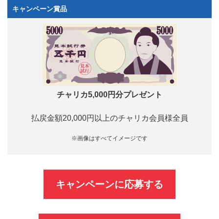
キャンペーン賞品
チャリカ5,000円分プレゼント
払戻金額20,000円以上のチャリカ会員様全員
※画像はすべてイメージです
キャンペーンに応募する