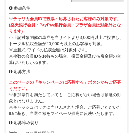
参加条件
※
チャリカ会員IDで投票・応募されたお客様のみ対象です。
(楽天銀行会員・PayPay銀行会員・プラザ会員は対象外とな
ります)
※上記対象開催の車券を当サイトより3,000円以上ご投票し、
トータル払戻金額が20,000円以上のお客様が対象。
※重勝式·ワイドの払戻金額は対象外です。
※複数の会員IDをお持ちの場合、投票金額及び払戻金額の合
算はいたしかねます。
応募方法
このページの「キャンペーンに応募する」ボタンからご応募
ください。
※参加条件を満たしていても、ご応募がない場合は抽選の対
象とはなりません。
※キャッシュバックに当せんされた場合、ご応募いただいた
IDに基き、当選金額をマイページ残高に反映いたします。
応募締め切り