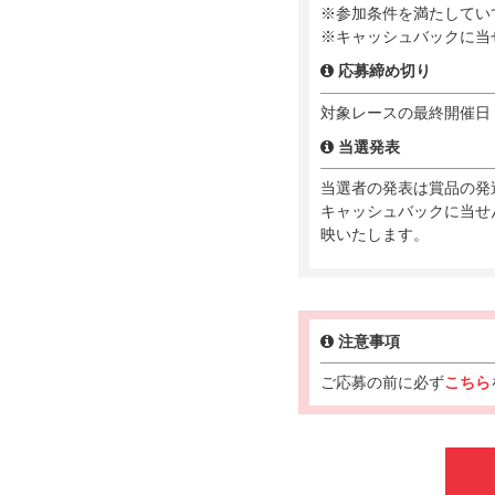
※参加条件を満たしてい
※キャッシュバックに当
応募締め切り
対象レースの最終開催日
当選発表
当選者の発表は賞品の発
キャッシュバックに当せ
映いたします。
注意事項
ご応募の前に必ず
こちら