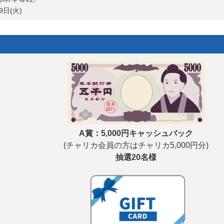
9日(火)
A賞：5,000円キャッシュバック
(チャリカ会員の方はチャリカ5,000円分)
抽選20名様