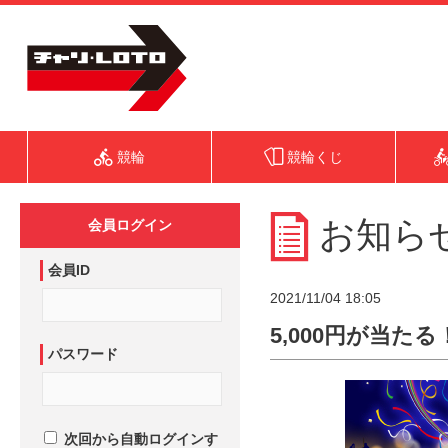
競輪
競輪くじ
お知ら
会員ログイン
会員ID
2021/11/04 18:05
5,000円が当
パスワード
次回から自動ログインす