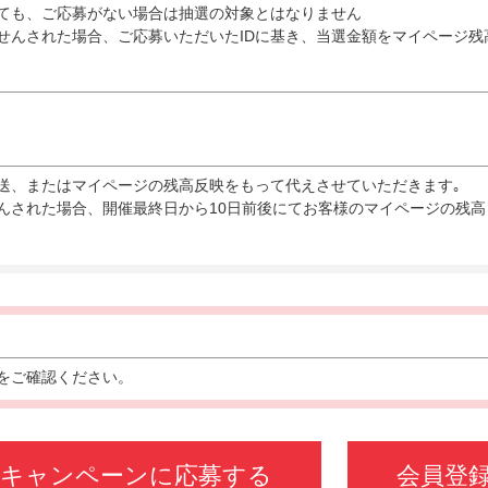
ても、ご応募がない場合は抽選の対象とはなりません
せんされた場合、ご応募いただいたIDに基き、当選金額をマイページ残
送、またはマイページの残高反映をもって代えさせていただきます｡
んされた場合、開催最終日から10日前後にてお客様のマイページの残
をご確認ください。
キャンペーンに応募する
会員登