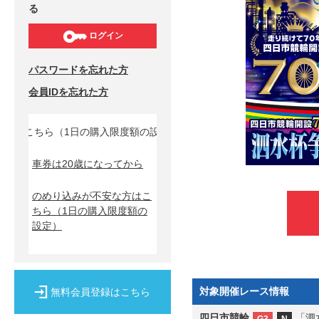
る
ログイン
パスワードを忘れた方
会員IDを忘れた方
こちら（1日の購入限度額の設定）↓
車券は20歳になってから
のめり込みが不安な方はこ
ちら
（1日の購入限度額の
設定）
対象開催レース情報
無料会員登録はこちら
四日市競輪
「泗
G3
N