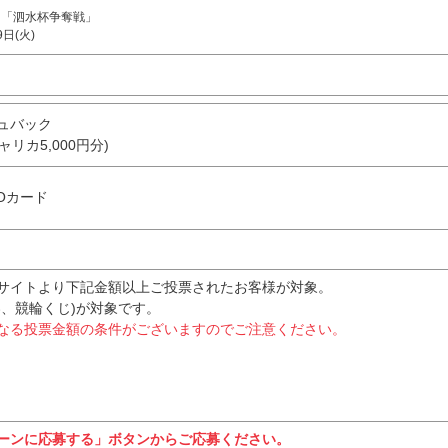
ー「泗水杯争奪戦」
9日(火)
シュバック
リカ5,000円分)
Oカード
サイトより下記金額以上ご投票されたお客様が対象。
券、競輪くじ)が対象です。
なる投票金額の条件がございますのでご注意ください。
ーンに応募する」ボタンからご応募ください。