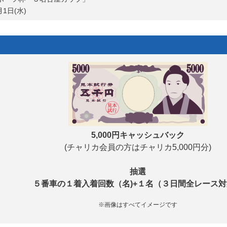
月1日(水)
5,000円キャッシュバック
(チャリカ会員の方はチャリカ5,000円分)
抽選
５番車の１着入着回数（名)+１名（３日間全レース
※画像はすべてイメージです