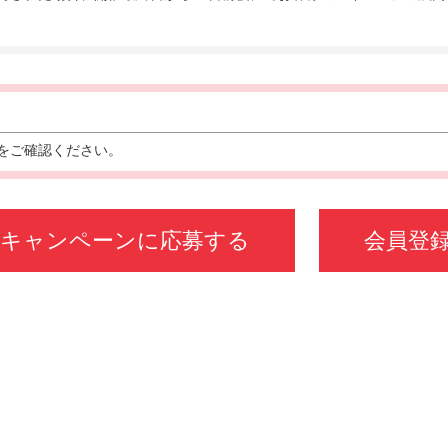
をご確認ください。
キャンペーンに応募する
会員登