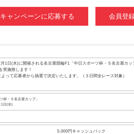
キャンペーンに応募する
会員登
)～12月1日(水)に開催される名古屋競輪F1「中日スポーツ杯・Ｓ名古屋カ
を実施致します！
によって応募者から抽選で決定いたします。（３日間全レース対象）
ーツ杯・Ｓ名古屋カップ」
月1日(水)
5,000円キャッシュバック