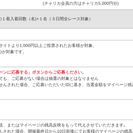
(チャリカ会員の方はチャリカ5,000円分)
の１着入着回数（名)+１名（３日間全レース対象）
イトより1,000円以上ご投票されたお客様が対象。
)が対象です。
ーンに応募する」ボタンからご応募ください。
ても、ご応募がない場合は抽選の対象とはなりません
せんされた場合、ご応募いただいたIDに基き、当選金額をマイページ残
送、またはマイページの残高反映をもって代えさせていただきます｡
んされた場合、開催最終日から10日前後にてお客様のマイページの残