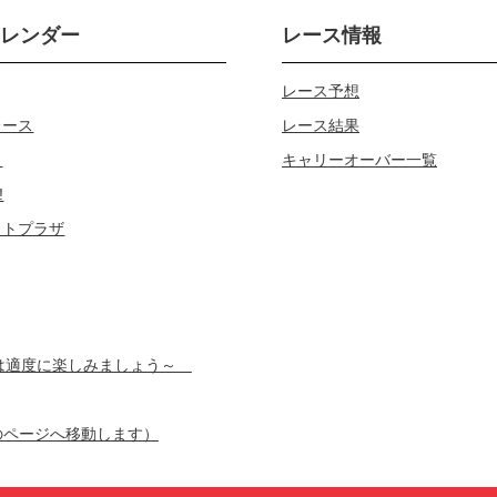
カレンダー
レース情報
レース予想
レース
レース結果
じ
キャリーオーバー一覧
!
ロトプラザ
スは適度に楽しみましょう～
のページへ移動します）