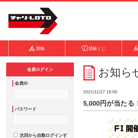
競輪
競輪くじ
お知ら
会員ログイン
会員ID
2021/11/27 18:00
5,000円が当
パスワード
次回から自動ログインす