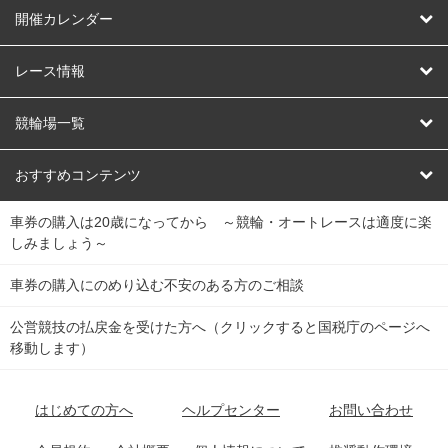
はじめての方へ
開催カレンダー
競輪
レース情報
オートレース
レース予想
競輪場一覧
競輪くじ
レース結果
北日本
函館競輪場
青森競輪場
いわき平競輪場
おすすめコンテンツ
車券の購入は20歳になってから ～競輪・オートレースは適度に楽
Dokanto!
キャリーオーバー一覧
関
競輪選手情報
弥彦競輪場
前橋競輪場
取手競輪場
宇都宮競輪場
しみましょう～
東
大宮競輪場
西武園競輪場
京王閣競輪場
立川競輪場
チャリロトプラザ
Perfecta Navi
車券の購入にのめり込む不安のある方のご相談
南
松戸競輪場
千葉競輪場
川崎競輪場
平塚競輪場
公営競技の払戻金を受けた方へ（クリックすると国税庁のページへ
netkeirin
関
移動します）
小田原競輪場
伊東競輪場
静岡競輪場
東
ケイリンガル
中
名古屋競輪場
岐阜競輪場
大垣競輪場
豊橋競輪場
はじめての方へ
ヘルプセンター
お問い合わせ
部
チャリレンジャー