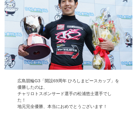
広島競輪G3「開設69周年 ひろしまピースカップ」を
優勝したのは、
チャリロトスポンサード選手の松浦悠士選手でし
た！
地元完全優勝、本当におめでとうございます！