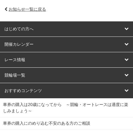
お知らせ一覧に戻る
はじめての方へ
はじめての方へ
開催カレンダー
競輪
レース情報
オートレース
レース予想
競輪場一覧
競輪くじ
レース結果
北日本
函館競輪場
青森競輪場
いわき平競輪場
おすすめコンテンツ
車券の購入は20歳になってから ～競輪・オートレースは適度に楽
Dokanto!
キャリーオーバー一覧
関
競輪選手情報
弥彦競輪場
前橋競輪場
取手競輪場
宇都宮競輪場
しみましょう～
東
大宮競輪場
西武園競輪場
京王閣競輪場
立川競輪場
チャリロトプラザ
Perfecta Navi
車券の購入にのめり込む不安のある方のご相談
南
松戸競輪場
千葉競輪場
川崎競輪場
平塚競輪場