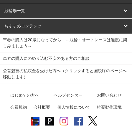
オートレース
レース予想
競輪場一覧
競輪くじ
レース結果
北日本
函館競輪場
青森競輪場
いわき平競輪場
おすすめコンテンツ
車券の購入は20歳になってから ～競輪・オートレースは適度に楽
Dokanto!
キャリーオーバー一覧
関
競輪選手情報
弥彦競輪場
前橋競輪場
取手競輪場
宇都宮競輪場
しみましょう～
東
大宮競輪場
西武園競輪場
京王閣競輪場
立川競輪場
チャリロトプラザ
Perfecta Navi
車券の購入にのめり込む不安のある方のご相談
南
松戸競輪場
千葉競輪場
川崎競輪場
平塚競輪場
公営競技の払戻金を受けた方へ（クリックすると国税庁のページへ
netkeirin
関
移動します）
小田原競輪場
伊東競輪場
静岡競輪場
東
ケイリンガル
中
名古屋競輪場
岐阜競輪場
大垣競輪場
豊橋競輪場
はじめての方へ
ヘルプセンター
お問い合わせ
部
チャリレンジャー
富山競輪場
松阪競輪場
四日市競輪場
会員規約
会社概要
個人情報について
推奨動作環境
競輪場情報
近
福井競輪場
奈良競輪場
向日町競輪場
和歌山競輪場
畿