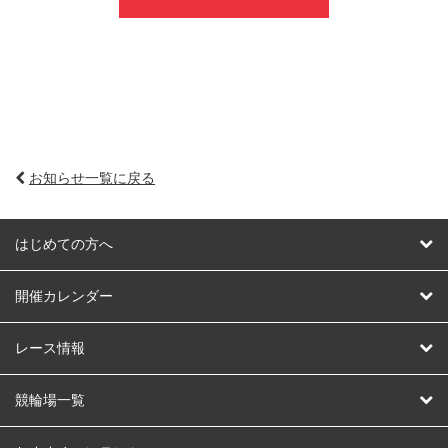
お知らせ一覧に戻る
はじめての方へ
はじめての方へ
開催カレンダー
競輪
レース情報
オートレース
レース予想
競輪場一覧