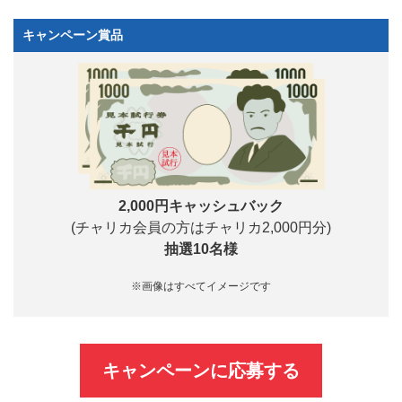
キャンペーン賞品
2,000円キャッシュバック
(チャリカ会員の方はチャリカ2,000円分)
抽選10名様
※画像はすべてイメージです
キャンペーンに応募する