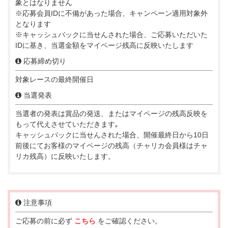
象とはなりません
※応募会員IDに不備があった場合、キャンペーン適用対象外
となります
※キャッシュバックに当せんされた場合、ご応募いただいた
IDに基き、当選金額をマイページ残高に反映いたします
応募締め切り
対象レースの最終開催日
当選発表
当選者の発表は賞品の発送、またはマイページの残高反映を
もって代えさせていただきます｡
キャッシュバックに当せんされた場合、開催最終日から10日
前後にてお客様のマイページの残高（チャリカ会員様はチャ
リカ残高）に反映いたします。
注意事項
ご応募の前に必ず
こちら
をご確認ください。