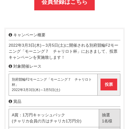
会員登録はこちら
キャンペーン概要
2022年3月3日(木)～3月5日(土)に開催される別府競輪F2モー
ニング「モーニング７ チャリロト杯」におきまして、投票
キャンペーンを実施致します！
対象開催レース
別府競輪F2モーニング「モーニング７ チャリロト
投票
杯」
2022年3月3日(木)～3月5日(土)
賞品
A賞：1万円キャッシュバック
抽選
(チャリカ会員の方はチャリカ1万円分)
1名様