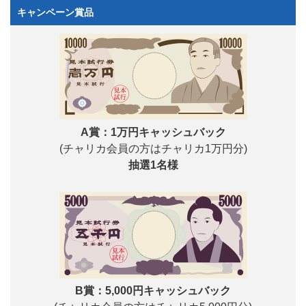
キャンペーン賞品
A賞：1万円キャッシュバック
(チャリカ会員の方はチャリカ1万円分)
抽選1名様
B賞：5,000円キャッシュバック