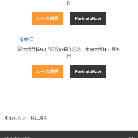
レース結果
PerfectaNavi
最終日
レース結果
PerfectaNavi
お知らせ一覧に戻る