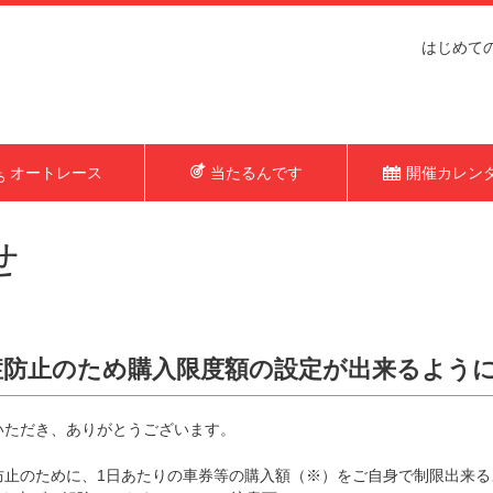
はじめて
オートレース
当たるんです
開催カレン
せ
症防止のため購入限度額の設定が出来るよう
いただき、ありがとうございます。
防止のために、1日あたりの車券等の購入額（※）をご自身で制限出来る