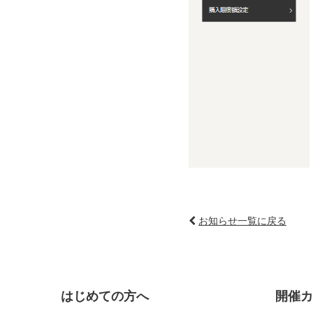
お知らせ一覧に戻る
はじめての方へ
開催