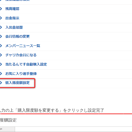
入力の上「購入限度額を変更する」をクリックし設定完了