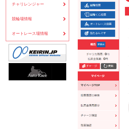
チャリレンジャー
競輪場情報
オートレース場情報