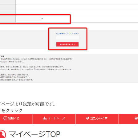
イページより設定が可能です。
」をクリック