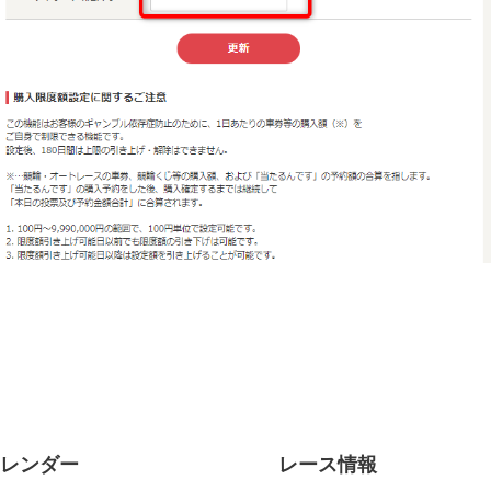
カレンダー
レース情報