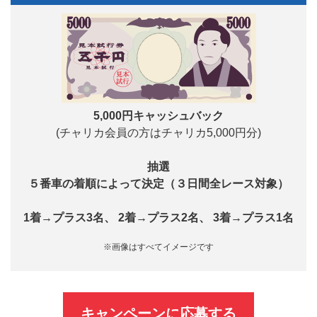
5,000円キャッシュバック
(チャリカ会員の方はチャリカ5,000円分)
抽選
５番車の着順によって決定（３日間全レース対象）
1着→プラス3名、 2着→プラス2名、 3着→プラス1名
※画像はすべてイメージです
キャンペーンに応募する