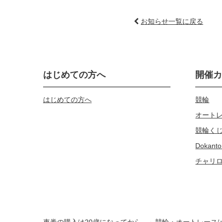
お知らせ一覧に戻る
はじめての方へ
開催
はじめての方へ
競輪
オート
競輪く
Dokanto
チャリ
車券の購入は20歳になってから ～競輪・オートレー