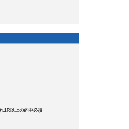
れ1R以上の的中必須