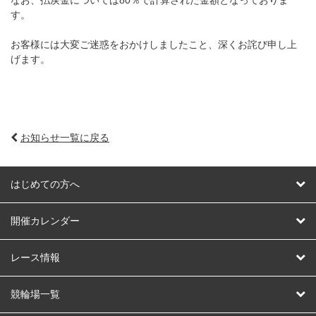
す。
お客様には大変ご迷惑をおかけしましたこと、深くお詫び申し上
げます。
お知らせ一覧に戻る
はじめての方へ
はじめての方へ
開催カレンダー
競輪
レース情報
オートレース
レース予想
競輪場一覧