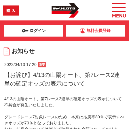
ログイン
無料会員登録
お知らせ
2022/04/13 17:20
重要
【お詫び】4/13の山陽オート、第7レース2連
単の確定オッズの表示について
4/13の山陽オート、第7レース2連単の確定オッズの表示について
不具合が発生いたしました。
グレードレース7対象レースのため、本来は払戻率80％で表示すべ
きオッズが70％となっておりました。
なお、払戻金については80％で計算された金額となっておりま