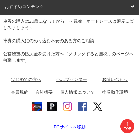
競輪くじ
レース結果
北日本
函館競輪場
青森競輪場
いわき平競輪場
おすすめコンテンツ
車券の購入は20歳になってから ～競輪・オートレースは適度に楽
Dokanto!
キャリーオーバー一覧
関
競輪選手情報
弥彦競輪場
前橋競輪場
取手競輪場
宇都宮競輪場
しみましょう～
東
大宮競輪場
西武園競輪場
京王閣競輪場
立川競輪場
チャリロトプラザ
Perfecta Navi
車券の購入にのめり込む不安のある方のご相談
南
松戸競輪場
千葉競輪場
川崎競輪場
平塚競輪場
公営競技の払戻金を受けた方へ（クリックすると国税庁のページへ
netkeirin
関
移動します）
小田原競輪場
伊東競輪場
静岡競輪場
東
ケイリンガル
中
名古屋競輪場
岐阜競輪場
大垣競輪場
豊橋競輪場
はじめての方へ
ヘルプセンター
お問い合わせ
部
チャリレンジャー
富山競輪場
松阪競輪場
四日市競輪場
会員規約
会社概要
個人情報について
推奨動作環境
競輪場情報
近
福井競輪場
奈良競輪場
向日町競輪場
和歌山競輪場
畿
岸和田競輪場
オートレース場情報
PCサイトへ移動
中国
玉野競輪場
広島競輪場
防府競輪場