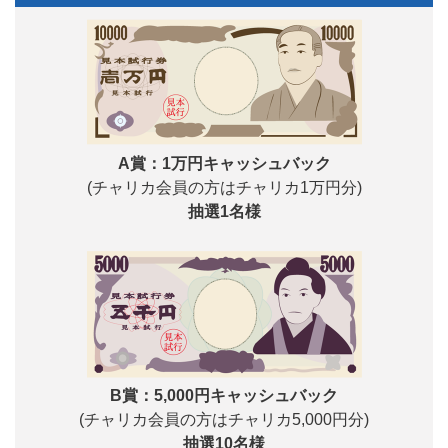
A賞：1万円キャッシュバック
(チャリカ会員の方はチャリカ1万円分)
抽選1名様
B賞：5,000円キャッシュバック
(チャリカ会員の方はチャリカ5,000円分)
抽選10名様