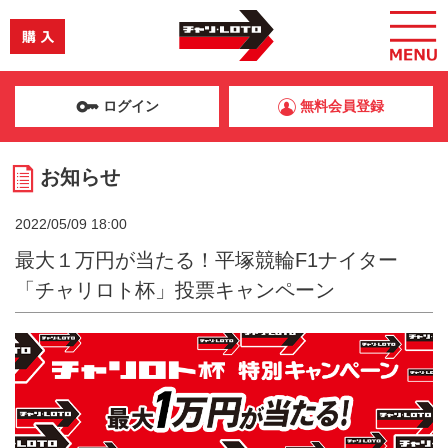
ログイン
無料会員登録
お知らせ
2022/05/09 18:00
最大１万円が当たる！平塚競輪F1ナイター
「チャリロト杯」投票キャンペーン