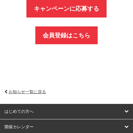
キャンペーンに応募する
会員登録はこちら
お知らせ一覧に戻る
はじめての方へ
はじめての方へ
開催カレンダー