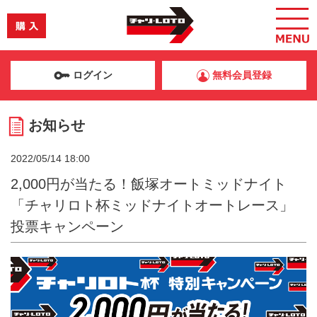
ログイン
無料会員登録
お知らせ
2022/05/14 18:00
2,000円が当たる！飯塚オートミッドナイト
「チャリロト杯ミッドナイトオートレース」
投票キャンペーン