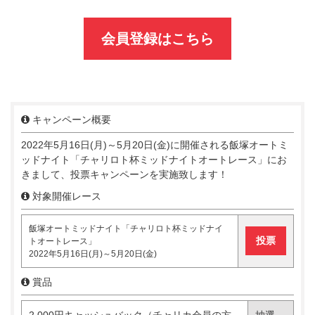
会員登録はこちら
キャンペーン概要
2022年5月16日(月)～5月20日(金)に開催される飯塚オートミ
ッドナイト「チャリロト杯ミッドナイトオートレース」にお
きまして、投票キャンペーンを実施致します！
対象開催レース
飯塚オートミッドナイト「チャリロト杯ミッドナイ
投票
トオートレース」
2022年5月16日(月)～5月20日(金)
賞品
2,000円キャッシュバック（チャリカ会員の方
抽選