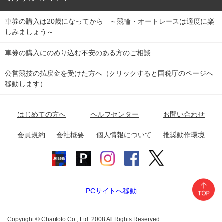
車券の購入は20歳になってから ～競輪・オートレースは適度に楽
Dokanto!
キャリーオーバー一覧
関
競輪選手情報
弥彦競輪場
前橋競輪場
取手競輪場
宇都宮競輪場
しみましょう～
東
大宮競輪場
西武園競輪場
京王閣競輪場
立川競輪場
チャリロトプラザ
Perfecta Navi
車券の購入にのめり込む不安のある方のご相談
南
松戸競輪場
千葉競輪場
川崎競輪場
平塚競輪場
公営競技の払戻金を受けた方へ（クリックすると国税庁のページへ
netkeirin
関
移動します）
小田原競輪場
伊東競輪場
静岡競輪場
東
ケイリンガル
中
名古屋競輪場
岐阜競輪場
大垣競輪場
豊橋競輪場
はじめての方へ
ヘルプセンター
お問い合わせ
部
チャリレンジャー
富山競輪場
松阪競輪場
四日市競輪場
会員規約
会社概要
個人情報について
推奨動作環境
競輪場情報
近
福井競輪場
奈良競輪場
向日町競輪場
和歌山競輪場
畿
岸和田競輪場
オートレース場情報
PCサイトへ移動
中国
玉野競輪場
広島競輪場
防府競輪場
Copyright © Chariloto Co., Ltd. 2008 All Rights Reserved.