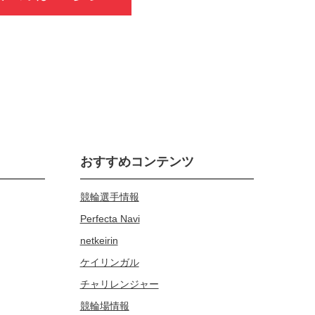
おすすめコンテンツ
競輪選手情報
Perfecta Navi
netkeirin
ケイリンガル
チャリレンジャー
競輪場情報