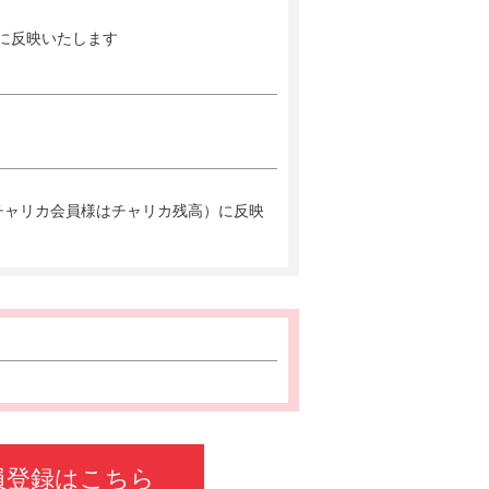
に反映いたします
チャリカ会員様はチャリカ残高）に反映
員登録はこちら