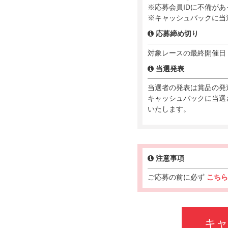
※応募会員IDに不備が
※キャッシュバックに当
応募締め切り
対象レースの最終開催日
当選発表
当選者の発表は賞品の発
キャッシュバックに当選
いたします。
注意事項
ご応募の前に必ず
こち
キャ