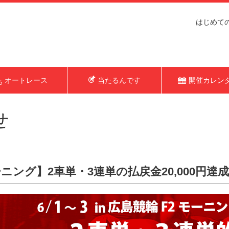
はじめて
オートレース
当たるんです
開催カレン
せ
ニング】2車単・3連単の払戻金20,000円達