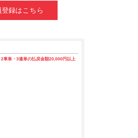
員登録はこちら
、
2車単・3連単の払戻金額20,000円以上