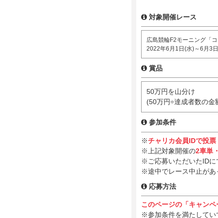
対象開催レース
広島競輪F2モーニング「
2022年6月1日(水)～6月3日
賞品
50万円を山分け
(50万円÷達成者数の
参加条件
※
チャリカ会員IDで投票
※上記対象開催の
2車単
※ご応募いただいたID
※途中でレース中止があ
応募方法
このページの「キャンペ
※参加条件を満たしてい