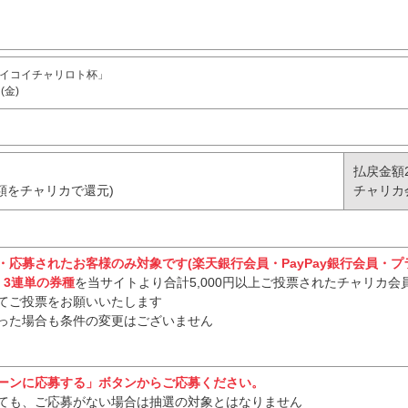
コイコイチャリロト杯」
(金)
払戻金額2
金額をチャリカで還元)
チャリカ
・応募されたお客様のみ対象です(楽天銀行会員・PayPay銀行会員・
・3連単の券種
を当サイトより合計5,000円以上ご投票されたチャリカ会
にてご投票をお願いいたします
った場合も条件の変更はございません
ーンに応募する」ボタンからご応募ください。
ても、ご応募がない場合は抽選の対象とはなりません