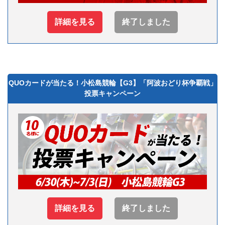
詳細を見る
終了しました
QUOカードが当たる！小松島競輪【G3】「阿波おどり杯争覇戦」
投票キャンペーン
詳細を見る
終了しました