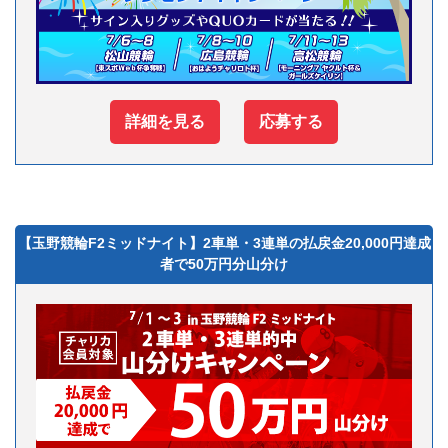
詳細を見る
応募する
【玉野競輪F2ミッドナイト】2車単・3連単の払戻金20,000円達成
者で50万円分山分け