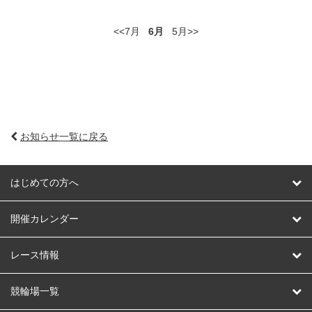
<<7月
6月
5月>>
お知らせ一覧に戻る
はじめての方へ
はじめての方へ
開催カレンダー
競輪
レース情報
オートレース
レース予想
競輪場一覧