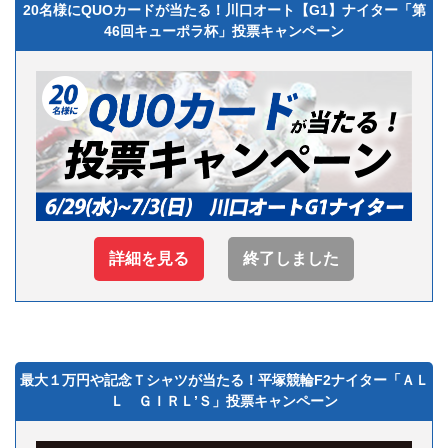
20名様にQUOカードが当たる！川口オート【G1】ナイター「第
46回キューポラ杯」投票キャンペーン
詳細を見る
終了しました
最大１万円や記念Ｔシャツが当たる！平塚競輪F2ナイター「ＡＬ
Ｌ ＧＩＲＬ’Ｓ」投票キャンペーン