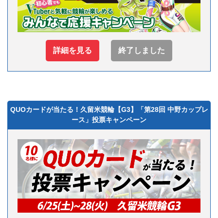
詳細を見る
終了しました
QUOカードが当たる！久留米競輪【G3】「第28回 中野カップレ
ース」投票キャンペーン