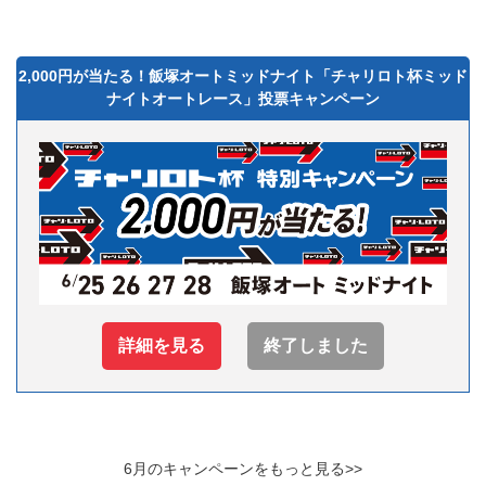
2,000円が当たる！飯塚オートミッドナイト「チャリロト杯ミッド
ナイトオートレース」投票キャンペーン
詳細を見る
終了しました
6月のキャンペーンをもっと見る>>