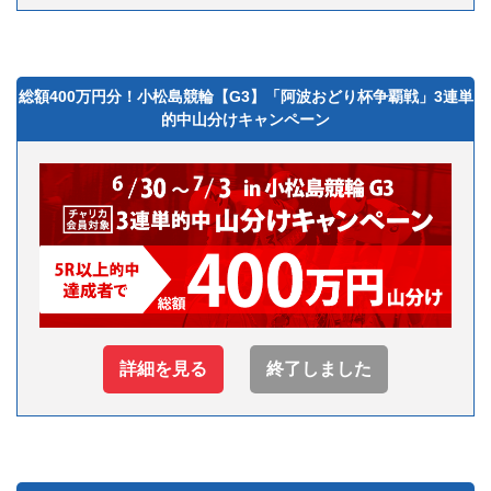
総額400万円分！小松島競輪【G3】「阿波おどり杯争覇戦」3連単
的中山分けキャンペーン
詳細を見る
終了しました