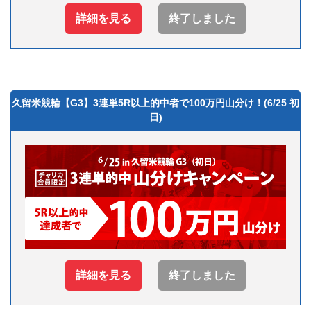
詳細を見る
終了しました
久留米競輪【G3】3連単5R以上的中者で100万円山分け！(6/25 初
日)
詳細を見る
終了しました