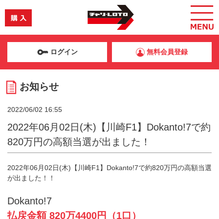
ログイン
無料会員登録
お知らせ
2022/06/02 16:55
2022年06月02日(木)【川崎F1】Dokanto!7で約
820万円の高額当選が出ました！
2022年06月02日(木)【川崎F1】Dokanto!7で約820万円の高額当選
が出ました！！
Dokanto!7
払戻金額 820万4400円（1口）