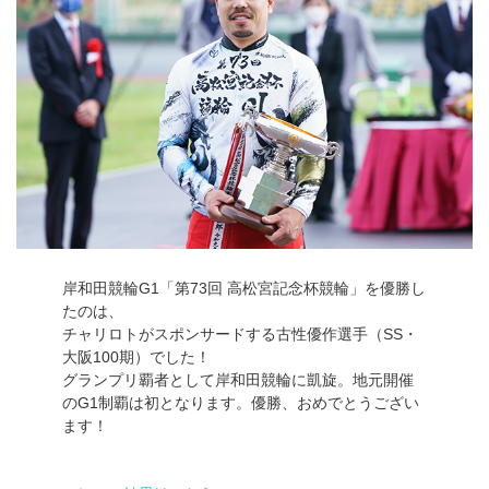
岸和田競輪G1「第73回 高松宮記念杯競輪」を優勝し
たのは、
チャリロトがスポンサードする古性優作選手（SS・
大阪100期）でした！
グランプリ覇者として岸和田競輪に凱旋。地元開催
のG1制覇は初となります。優勝、おめでとうござい
ます！