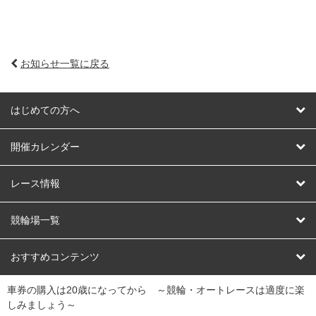
お知らせ一覧に戻る
はじめての方へ
はじめての方へ
開催カレンダー
競輪
レース情報
オートレース
レース予想
競輪場一覧
競輪くじ
レース結果
北日本
函館競輪場
青森競輪場
いわき平競輪場
おすすめコンテンツ
車券の購入は20歳になってから ～競輪・オートレースは適度に楽
Dokanto!
キャリーオーバー一覧
関
競輪選手情報
弥彦競輪場
前橋競輪場
取手競輪場
宇都宮競輪場
しみましょう～
東