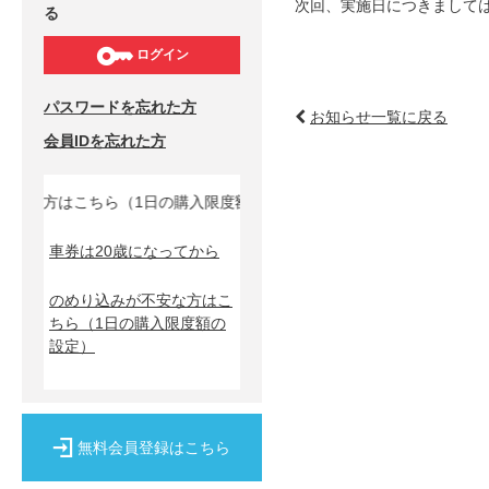
次回、実施日につきまして
る
ログイン
パスワードを忘れた方
お知らせ一覧に戻る
会員IDを忘れた方
安な方はこちら（1日の購入限度額の設定）↓
車券は20歳になってから
のめり込みが不安な方はこ
ちら
（1日の購入限度額の
設定）
無料会員登録はこちら