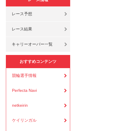
レース予想
レース結果
キャリーオーバー一覧
おすすめコンテンツ
競輪選手情報
Perfecta Navi
netkeirin
ケイリンガル