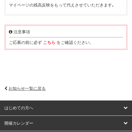
マイページの残高反映をもって代えさせていただきます｡
注意事項
ご応募の前に必ず
こちら
をご確認ください。
お知らせ一覧に戻る
はじめての方へ
はじめての方へ
開催カレンダー