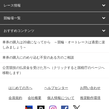
競輪
レース情報
オートレース
レース予想
競輪場一覧
競輪くじ
レース結果
北日本
函館競輪場
青森競輪場
いわき平競輪場
おすすめコンテンツ
車券の購入は20歳になってから ～競輪・オートレースは適度に楽
Dokanto!
キャリーオーバー一覧
関
競輪選手情報
弥彦競輪場
前橋競輪場
取手競輪場
宇都宮競輪場
しみましょう～
東
大宮競輪場
西武園競輪場
京王閣競輪場
立川競輪場
チャリロトプラザ
Perfecta Navi
車券の購入にのめり込む不安のある方のご相談
南
松戸競輪場
千葉競輪場
川崎競輪場
平塚競輪場
公営競技の払戻金を受けた方へ（クリックすると国税庁のページへ
netkeirin
関
移動します）
小田原競輪場
伊東競輪場
静岡競輪場
東
ケイリンガル
中
名古屋競輪場
岐阜競輪場
大垣競輪場
豊橋競輪場
はじめての方へ
ヘルプセンター
お問い合わせ
部
チャリレンジャー
富山競輪場
松阪競輪場
四日市競輪場
会員規約
会社概要
個人情報について
推奨動作環境
競輪場情報
近
福井競輪場
奈良競輪場
向日町競輪場
和歌山競輪場