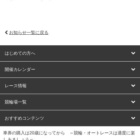
お知らせ一覧に戻る
はじめての方へ
はじめての方へ
開催カレンダー
競輪
レース情報
オートレース
レース予想
競輪場一覧
競輪くじ
レース結果
北日本
函館競輪場
青森競輪場
いわき平競輪場
おすすめコンテンツ
車券の購入は20歳になってから ～競輪・オートレースは適度に楽
Dokanto!
キャリーオーバー一覧
関
競輪選手情報
弥彦競輪場
前橋競輪場
取手競輪場
宇都宮競輪場
しみましょう～