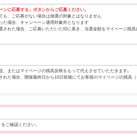
ーンに応募する」ボタンからご応募ください。
ても、ご応募がない場合は抽選の対象とはなりません
あった場合、キャンペーン適用対象外となります
選された場合、ご応募いただいたIDに基き、当選金額をマイページ残高
送、またはマイページの残高反映をもって代えさせていただきます｡
された場合、開催最終日から10日前後にてお客様のマイページの残高
ら
をご確認ください。