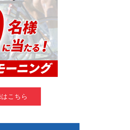
録はこちら