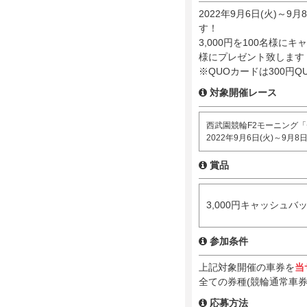
2022年9月6日(火)
す！
3,000円を100名様
様にプレゼント致します
※QUOカードは300円
対象開催レース
西武園競輪F2モーニング
2022年9月6日(火)～9月8日
賞品
3,000円キャッシュバ
参加条件
上記対象開催の車券を
当
全ての券種(競輪通常車券
応募方法