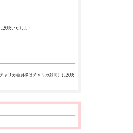
に反映いたします
（チャリカ会員様はチャリカ残高）に反映