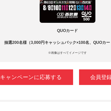
QUOカード
抽選200名様（3,000円キャッシュバック×100名、QUOカー
※画像はすべてイメージです
キャンペーンに応募する
会員登