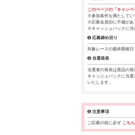
このページの「キャンペ
※参加条件を満たしてい
※応募会員IDに不備が
※キャッシュバックに当
応募締め切り
対象レースの最終開催日
当選発表
当選者の発表は賞品の発
キャッシュバックに当選
いたします。
注意事項
ご応募の前に必ず
こち