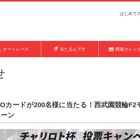
はじめて
オートレース
当たるんです
開催カレン
せ
QUOカードが200名様に当たる！西武園競輪
ペーン