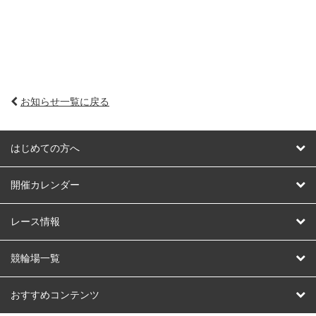
お知らせ一覧に戻る
はじめての方へ
はじめての方へ
開催カレンダー
競輪
レース情報
オートレース
レース予想
競輪場一覧
競輪くじ
レース結果
北日本
函館競輪場
青森競輪場
いわき平競輪場
おすすめコンテンツ