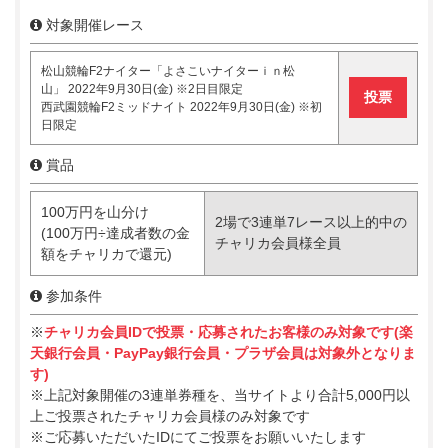
対象開催レース
松山競輪F2ナイター「よさこいナイターｉｎ松
山」 2022年9月30日(金) ※2日目限定
投票
西武園競輪F2ミッドナイト 2022年9月30日(金) ※初
日限定
賞品
100万円を山分け
2場で3連単7レース以上的中の
(100万円÷達成者数の金
チャリカ会員様全員
額をチャリカで還元)
参加条件
※
チャリカ会員IDで投票・応募されたお客様のみ対象です(楽
天銀行会員・PayPay銀行会員・プラザ会員は対象外となりま
す)
※上記対象開催の3連単券種を、当サイトより合計5,000円以
上ご投票されたチャリカ会員様のみ対象です
※ご応募いただいたIDにてご投票をお願いいたします