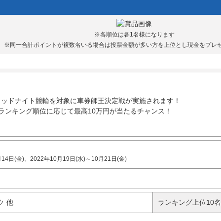
※各順位は各1名様になります
※同一合計ポイントが複数名いる場合は投票金額が多い方を上位とし現金をプレ
良ミッドナイト競輪を対象に車券師王決定戦が実施されます！
ランキング順位に応じて最高10万円が当たるチャンス！
月14日(金)、2022年10月19日(水)～10月21日(金)
ク 他
ランキング上位10