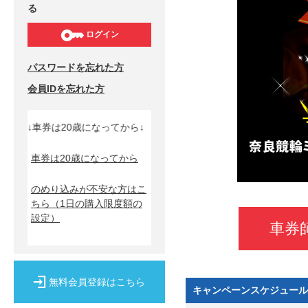
る
ログイン
パスワードを忘れた方
会員IDを忘れた方
↓車券は20歳になってから↓ ↓のめり込みが不安な方はこちら（1日の
車券は20歳になってから
のめり込みが不安な方はこ
ちら
（1日の購入限度額の
設定）
車券
無料会員登録はこちら
キャンペーンスケジュール