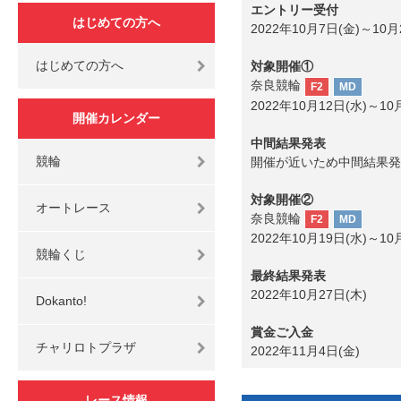
エントリー受付
はじめての方へ
2022年10月7日(金)～10月
はじめての方へ
対象開催①
奈良競輪
F2
MD
2022年10月12日(水)～10
開催カレンダー
中間結果発表
競輪
開催が近いため中間結果発
対象開催②
オートレース
奈良競輪
F2
MD
2022年10月19日(水)～10
競輪くじ
最終結果発表
2022年10月27日(木)
Dokanto!
賞金ご入金
チャリロトプラザ
2022年11月4日(金)
レース情報