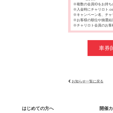
※複数の会員IDをお持
※入金時にチャリロト.
※キャンペーン名、チャ
※お客様の順位や抽選結
※チャリロト会員のお客
車券
お知らせ一覧に戻る
はじめての方へ
開催