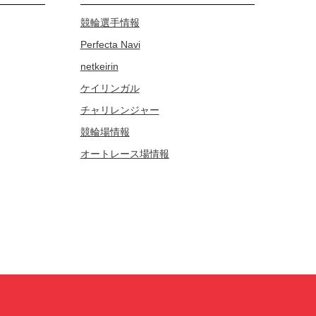
競輪選手情報
Perfecta Navi
netkeirin
ケイリンガル
チャリレンジャー
競輪場情報
オートレース場情報