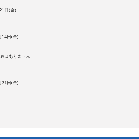
21日(金)
月14日(金)
表はありません
月21日(金)