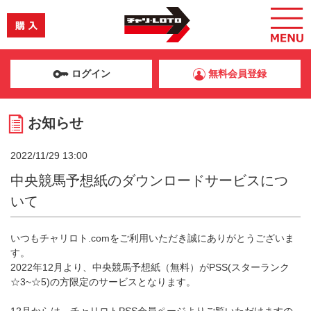
ログイン
無料会員登録
お知らせ
2022/11/29 13:00
中央競馬予想紙のダウンロードサービスにつ
いて
いつもチャリロト.comをご利用いただき誠にありがとうございま
す。
2022年12月より、中央競馬予想紙（無料）がPSS(スターランク
☆3~☆5)の方限定のサービスとなります。
12月からは、
チャリロトPSS会員ページ
よりご覧いただけますの