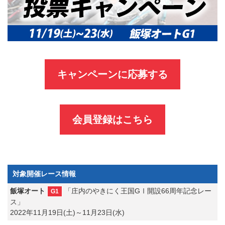
キャンペーンに応募する
会員登録はこちら
対象開催レース情報
飯塚オート
「庄内のやきにく王国GⅠ開設66周年記念レー
G1
ス」
2022年11月19日(土)～11月23日(水)