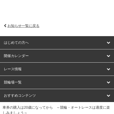
お知らせ一覧に戻る
はじめての方へ
はじめての方へ
開催カレンダー
競輪
レース情報
オートレース
レース予想
競輪場一覧
競輪くじ
レース結果
北日本
函館競輪場
青森競輪場
いわき平競輪場
おすすめコンテンツ
車券の購入は20歳になってから ～競輪・オートレースは適度に楽
Dokanto!
キャリーオーバー一覧
関
競輪選手情報
弥彦競輪場
前橋競輪場
取手競輪場
宇都宮競輪場
しみましょう～
東