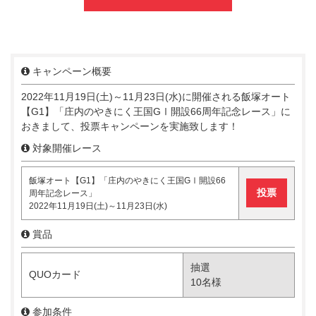
キャンペーン概要
2022年11月19日(土)～11月23日(水)に開催される飯塚オート
【G1】「庄内のやきにく王国GⅠ開設66周年記念レース」に
おきまして、投票キャンペーンを実施致します！
対象開催レース
飯塚オート【G1】「庄内のやきにく王国GⅠ開設66
投票
周年記念レース」
2022年11月19日(土)～11月23日(水)
賞品
抽選
QUOカード
10名様
参加条件