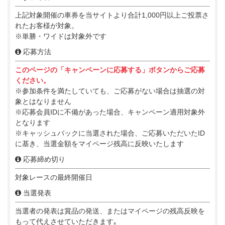
上記対象開催の車券を当サイトより合計1,000円以上ご投票さ
れたお客様が対象。
※単勝・ワイドは対象外です
応募方法
このページの「キャンペーンに応募する」ボタンからご応募
ください。
※参加条件を満たしていても、ご応募がない場合は抽選の対
象とはなりません
※応募会員IDに不備があった場合、キャンペーン適用対象外
となります
※キャッシュバックに当選された場合、ご応募いただいたID
に基き、当選金額をマイページ残高に反映いたします
応募締め切り
対象レースの最終開催日
当選発表
当選者の発表は賞品の発送、またはマイページの残高反映を
もって代えさせていただきます｡