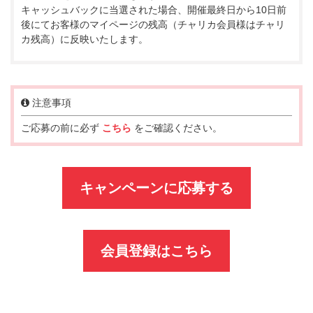
キャッシュバックに当選された場合、開催最終日から10日前
後にてお客様のマイページの残高（チャリカ会員様はチャリ
カ残高）に反映いたします。
注意事項
ご応募の前に必ず
こちら
をご確認ください。
キャンペーンに応募する
会員登録はこちら