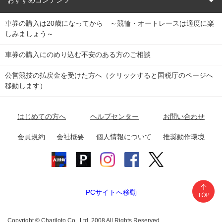
車券の購入は20歳になってから ～競輪・オートレースは適度に楽
Dokanto!
キャリーオーバー一覧
関
競輪選手情報
弥彦競輪場
前橋競輪場
取手競輪場
宇都宮競輪場
しみましょう～
東
大宮競輪場
西武園競輪場
京王閣競輪場
立川競輪場
チャリロトプラザ
Perfecta Navi
車券の購入にのめり込む不安のある方のご相談
南
松戸競輪場
千葉競輪場
川崎競輪場
平塚競輪場
公営競技の払戻金を受けた方へ（クリックすると国税庁のページへ
netkeirin
関
移動します）
小田原競輪場
伊東競輪場
静岡競輪場
東
ケイリンガル
中
名古屋競輪場
岐阜競輪場
大垣競輪場
豊橋競輪場
はじめての方へ
ヘルプセンター
お問い合わせ
部
チャリレンジャー
富山競輪場
松阪競輪場
四日市競輪場
会員規約
会社概要
個人情報について
推奨動作環境
競輪場情報
近
福井競輪場
奈良競輪場
向日町競輪場
和歌山競輪場
畿
岸和田競輪場
オートレース場情報
PCサイトへ移動
中国
玉野競輪場
広島競輪場
防府競輪場
Copyright © Chariloto Co., Ltd. 2008 All Rights Reserved.