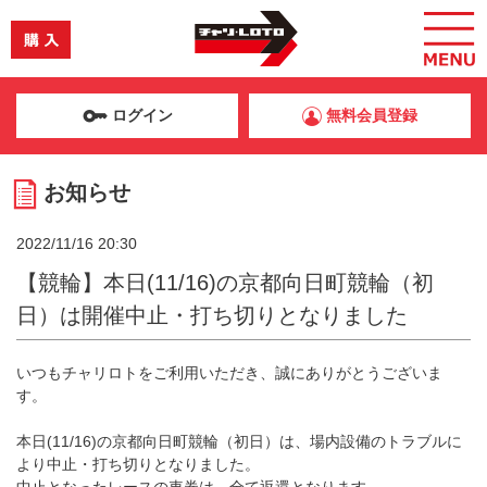
ログイン
無料会員登録
お知らせ
2022/11/16 20:30
【競輪】本日(11/16)の京都向日町競輪（初
日）は開催中止・打ち切りとなりました
いつもチャリロトをご利用いただき、誠にありがとうございま
す。
本日(11/16)の京都向日町競輪（初日）は、場内設備のトラブルに
より中止・打ち切りとなりました。
中止となったレースの車券は、全て返還となります。